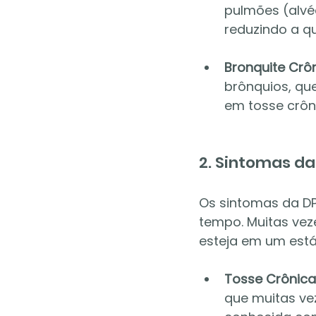
pulmões (alvé
reduzindo a q
Bronquite Crôn
brônquios, qu
em tosse crôn
2. Sintomas d
Os sintomas da D
tempo. Muitas vez
esteja em um est
Tosse Crônica
que muitas ve