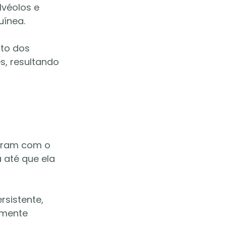
véolos e 
uínea.
to dos 
s, resultando 
oram com o 
até que ela 
sistente, 
umente 