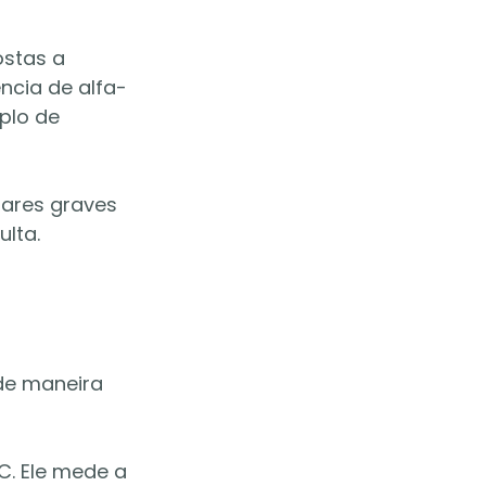
stas a 
cia de alfa-
plo de 
ares graves 
lta.
de maneira 
. Ele mede a 