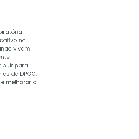
ratória 
cativo na 
undo vivam 
nte 
buir para 
omas da DPOC, 
 e melhorar a 