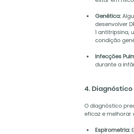
Genética:
 Alg
desenvolver D
1 antitripsina
condição gené
Infecções Pul
durante a inf
4. Diagnóstic
O diagnóstico pre
eficaz e melhorar 
Espirometria:
 