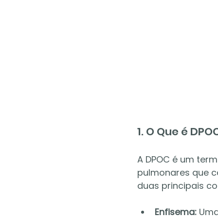
1. O Que é DPO
A DPOC é um term
pulmonares que ca
duas principais 
Enfisema:
 Uma