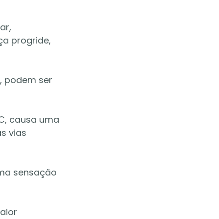
ar, 
a progride, 
a, podem ser 
OC, causa uma 
s vias 
uma sensação 
aior 