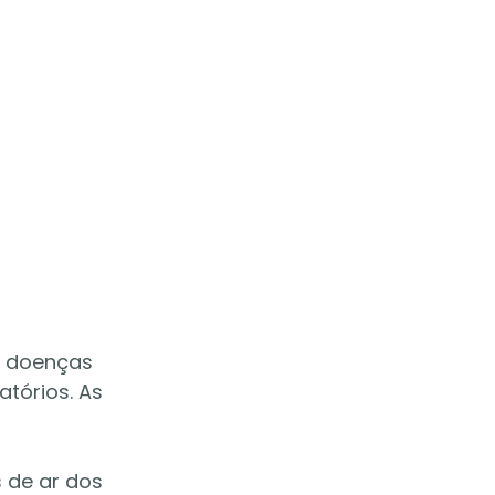
 doenças 
tórios. As 
 de ar dos 