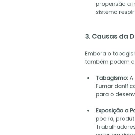
propensão a i
sistema respir
3. Causas da 
Embora o tabagis
também podem con
Tabagismo:
 A
Fumar danifica
para o desenv
Exposição a Po
poeira, produ
Trabalhadores
estar em risc