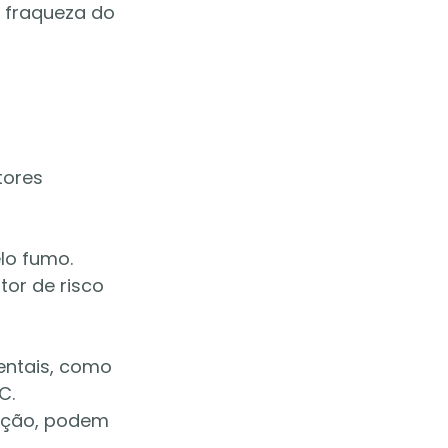
 fraqueza do 
ores 
lo fumo. 
or de risco 
entais, como 
C. 
ução, podem 