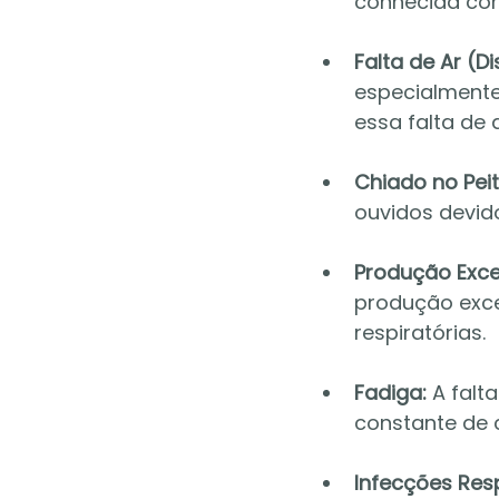
conhecida com
Falta de Ar (Di
especialmente 
essa falta de
Chiado no Peit
ouvidos devid
Produção Exce
produção exce
respiratórias.
Fadiga:
 A fal
constante de 
Infecções Resp