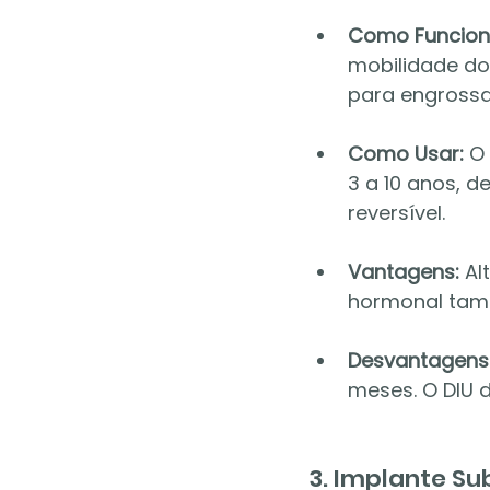
Como Funcion
mobilidade do
para engrossar
Como Usar:
 O
3 a 10 anos, 
reversível.
Vantagens:
 Al
hormonal tamb
Desvantagens
meses. O DIU 
3. Implante S