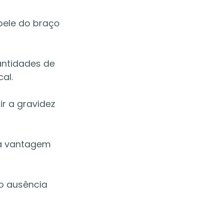
pele do braço 
ntidades de 
al.
r a gravidez 
 a vantagem 
o ausência 