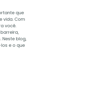
rtante que 
e vida. Com 
ra você. 
barreira, 
 Neste blog, 
los e o que 