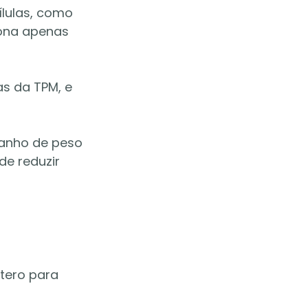
ílulas, como 
ona apenas 
as da TPM, e 
ganho de peso 
e reduzir 
tero para 