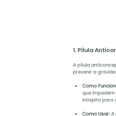
1. Pílula Antic
A pílula anticonc
prevenir a gravide
Como Funcion
que impedem a
inóspito para 
Como Usar:
 A