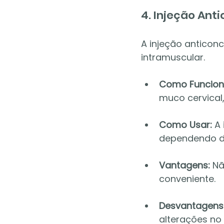
4. Injeção Ant
A injeção anticon
intramuscular.
Como Funcion
muco cervical
Como Usar:
 A
dependendo do
Vantagens:
 Nã
conveniente.
Desvantagens
alterações no 