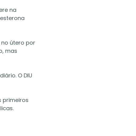
ere na 
gesterona 
no útero por 
o, mas 
iário. O DIU 
 primeiros 
icas.