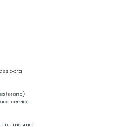
zes para 
gesterona) 
co cervical 
cia no mesmo 