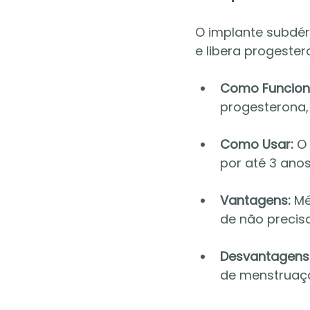
O implante subdér
e libera progester
Como Funcion
progesterona,
Como Usar:
 O
por até 3 anos
Vantagens:
 M
de não precis
Desvantagens
de menstruação