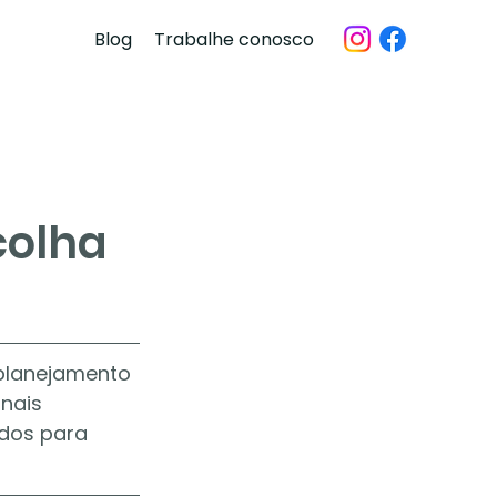
Blog
Trabalhe conosco
colha
 planejamento 
nais 
dos para 