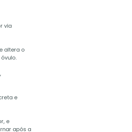
 via 
 altera o 
óvulo.
 
reta e 
, e 
ornar após a 